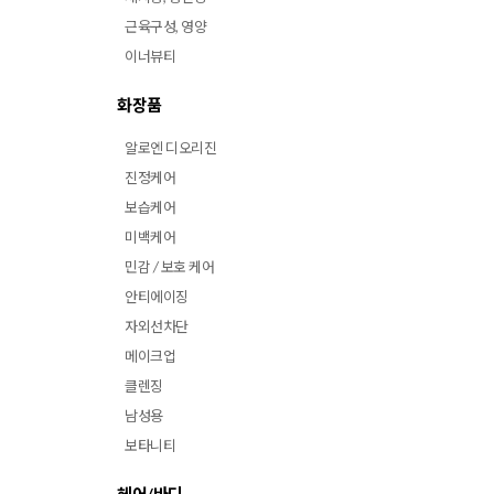
근육구성, 영양
이너뷰티
화장품
알로엔 디오리진
진정케어
보습케어
미백케어
민감 / 보호 케어
안티에이징
자외선차단
메이크업
클렌징
남성용
보타니티