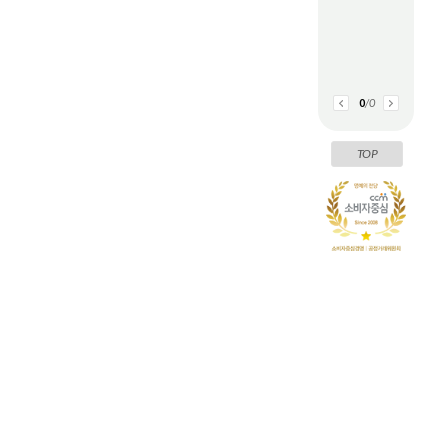
0
/
0
TOP