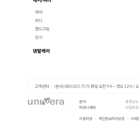
헤어/바디
헤어
바디
핸드크림
임시
덴탈케어
고객센터
(본사) 080-022-7575 평일 오전 9시 ~ 정오 12시 / 
본사
· 충청남도
㈜유니베라
· 사업자등
이용약관
개인정보처리방침
이메