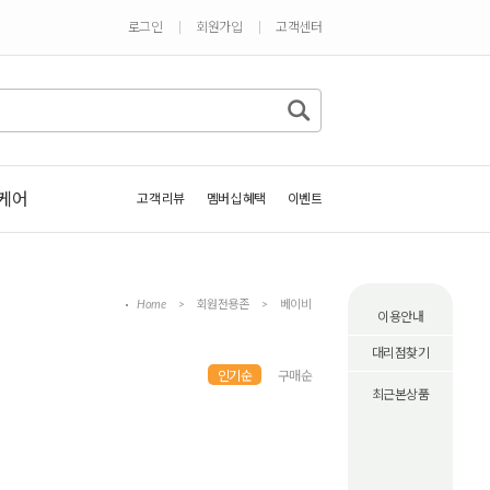
로그인
회원가입
고객센터
케어
고객 리뷰
멤버십 혜택
이벤트
Home
>
회원전용존
>
베이비
이용안내
대리점찾기
인기순
구매순
최근본상품