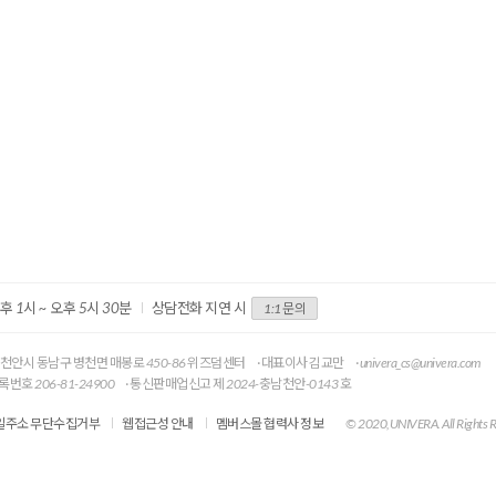
오후 1시 ~ 오후 5시 30분
상담전화 지연 시
1:1 문의
 천안시 동남구 병천면 매봉로 450-86 위즈덤센터
· 대표이사 김교만
· univera_cs@univera.com
록번호 206-81-24900
· 통신판매업신고 제 2024-충남천안-0143 호
일주소 무단수집거부
웹접근성 안내
멤버스몰 협력사 정보
© 2020,UNIVERA. All Rights 