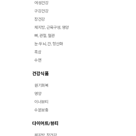
여성건강
구강건강
장건강
체지방, 근육구성, 영양
뼈, 관절, 혈관
눈-두뇌, 간, 항산화
흑삼
수면
건강식품
원기회복
영양
이너뷰티
수분보충
다이어트/뷰티
체지방, 장건강